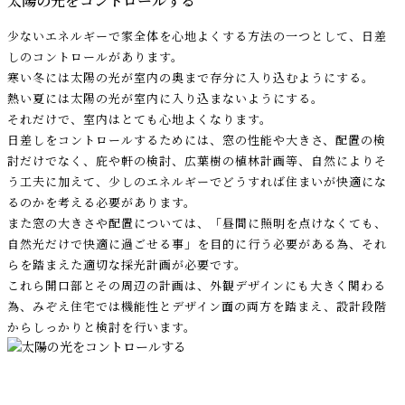
太陽の光をコントロールする
少ないエネルギーで家全体を心地よくする方法の一つとして、日差
しのコントロールがあります。
寒い冬には太陽の光が室内の奥まで存分に入り込むようにする。
熱い夏には太陽の光が室内に入り込まないようにする。
それだけで、室内はとても心地よくなります。
日差しをコントロールするためには、窓の性能や大きさ、配置の検
討だけでなく、庇や軒の検討、広葉樹の植林計画等、自然によりそ
う工夫に加えて、少しのエネルギーでどうすれば住まいが快適にな
るのかを考える必要があります。
また窓の大きさや配置については、「昼間に照明を点けなくても、
自然光だけで快適に過ごせる事」を目的に行う必要がある為、それ
らを踏まえた適切な採光計画が必要です。
これら開口部とその周辺の計画は、外観デザインにも大きく関わる
為、みぞえ住宅では機能性とデザイン面の両方を踏まえ、設計段階
からしっかりと検討を行います。