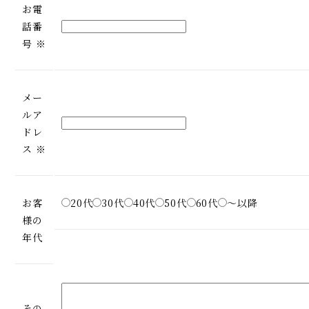
お電
話番
号
※
メー
ルア
ドレ
ス
※
お客
20代
30代
40代
50代
60代
～以降
様の
年代
その